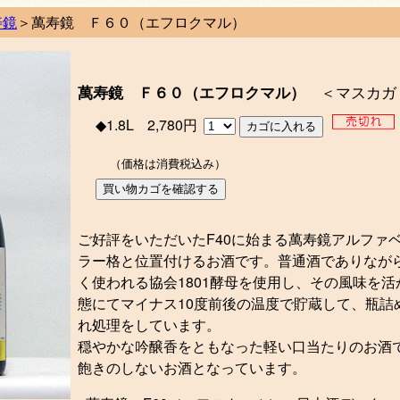
寿鏡
＞萬寿鏡 Ｆ６０（エフロクマル）
萬寿鏡 Ｆ６０（エフロクマル）
＜マスカガ
◆1.8L
2,780円
（価格は消費税込み）
ご好評をいただいたF40に始まる萬寿鏡アルファ
ラー格と位置付けるお酒です。普通酒でありなが
く使われる協会1801酵母を使用し、その風味を
態にてマイナス10度前後の温度で貯蔵して、瓶詰
れ処理をしています。
穏やかな吟醸香をともなった軽い口当たりのお酒
飽きのしないお酒となっています。