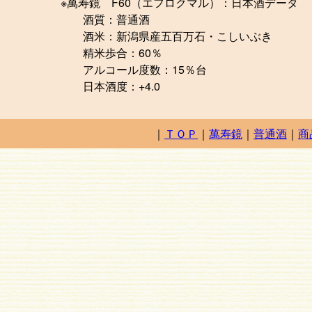
※萬寿鏡 F60（エフロクマル）：日本酒データ
酒質：普通酒
酒米：新潟県産五百万石・こしいぶき
精米歩合：60％
アルコール度数：15％台
日本酒度：+4.0
｜
ＴＯＰ
｜
萬寿鏡
｜
普通酒
｜
商