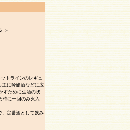
ミ＞
ベットラインのレギュ
ら主に吟醸酒などに広
活かすために生酒の状
め時に一回のみ火入
で、定番酒として飲み