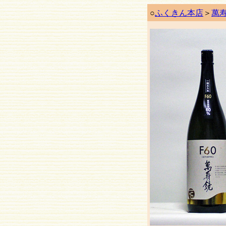
○
ふくきん本店
＞
萬