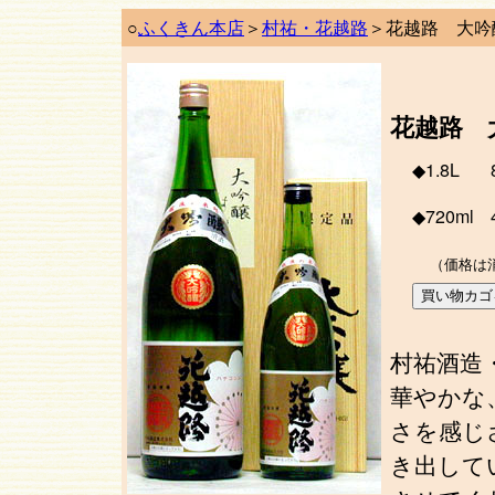
○
ふくきん本店
＞
村祐・花越路
＞花越路 大吟
花越路 
◆1.8L
◆720ml
（価格は
村祐酒造
華やかな
さを感じ
き出して