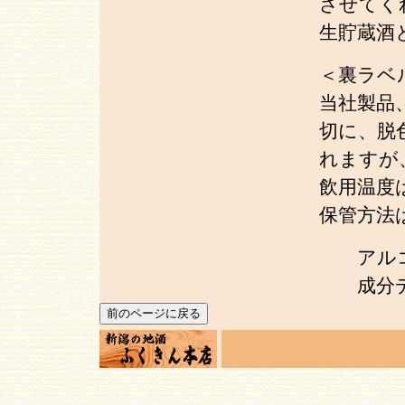
させてく
生貯蔵酒
＜裏ラベ
当社製品
切に、脱
れますが
飲用温度
保管方法
アルコール
成分デ