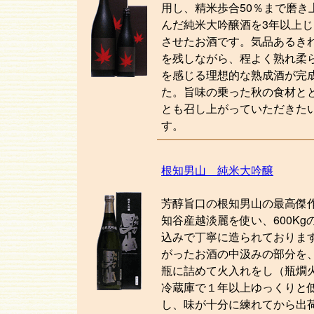
用し、精米歩合50％まで磨き
んだ純米大吟醸酒を3年以上
させたお酒です。気品あるき
を残しながら、程よく熟れ柔
を感じる理想的な熟成酒が完
た。旨味の乗った秋の食材と
とも召し上がっていただきた
す。
根知男山 純米大吟醸
芳醇旨口の根知男山の最高傑
知谷産越淡麗を使い、600Kg
込みで丁寧に造られておりま
がったお酒の中汲みの部分を
瓶に詰めて火入れをし（瓶燗
冷蔵庫で１年以上ゆっくりと
し、味が十分に練れてから出