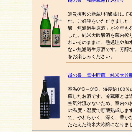
震災復興の新蔵｢和醸蔵｣にて
れ、ご好評をいただきました
醸 無濾過生原酒」が今年も
した。純米大吟醸酒を蔵内搾
わいそのままに、熱処理や加
ない無濾過生原酒です。芳醇
をお楽しみください。
越の誉 雪中貯蔵 純米大吟
室温0℃～3℃、湿度約100
蔵したお酒です。冷蔵庫とは
空気対流がないため、室内の
の温度・湿度で貯蔵熟成しま
で、やわらかく、深く、豊か
たたえた純米大吟醸になりま