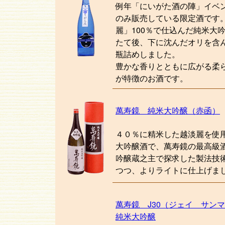
例年「にいがた酒の陣」イベ
のみ販売している限定酒です
麗」100％で仕込んだ純米大
たて後、下に沈んだオリを含
瓶詰めしました。
豊かな香りとともに広がる柔
が特徴のお酒です。
萬寿鏡 純米大吟醸（赤函）
４０％に精米した越淡麗を使
大吟醸酒で、萬寿鏡の最高級
吟醸蔵之主で探求した製法技
つつ、よりライトに仕上げま
萬寿鏡 J30（ジェイ サン
純米大吟醸