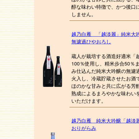
醇な味わい特徴で、かつ後口
しません。
越乃白雁 「越淡麗」純米大
無濾過ひやおろし
蔵人が栽培する酒造好適米「
100％使用し、精米歩合50％
み仕込んだ純米大吟醸の無濾
火入し、冷蔵貯蔵させたお酒
ほのかな甘みと共に広がる芳
熟成によるまろやかな味わい
いただけます。
越乃白雁 純米大吟醸「越淡
おりがらみ