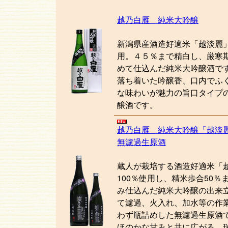
越乃白雁 純米大吟醸
新潟県産酒造好適米「越淡麗」
用。４５％まで精白し、厳寒
めて仕込んだ純米大吟醸酒で
落ち着いた吟醸香、口内でふ
な味わいが魅力の旨口タイプ
醸酒です。
越乃白雁 純米大吟醸「越淡
無濾過生原酒
蔵人が栽培する酒造好適米「
100％使用し、精米歩合50％
み仕込んだ純米大吟醸の出来
て濾過、火入れ、加水等の作
わず瓶詰めした無濾過生原酒
ほのかな甘みと共に広がる、