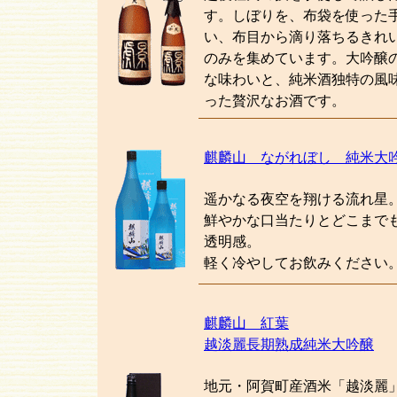
す。しぼりを、布袋を使った
い、布目から滴り落ちるきれ
のみを集めています。大吟醸
な味わいと、純米酒独特の風
った贅沢なお酒です。
麒麟山 ながれぼし 純米大
遥かなる夜空を翔ける流れ星
鮮やかな口当たりとどこまで
透明感。
軽く冷やしてお飲みください
麒麟山 紅葉
越淡麗長期熟成純米大吟醸
地元・阿賀町産酒米「越淡麗」