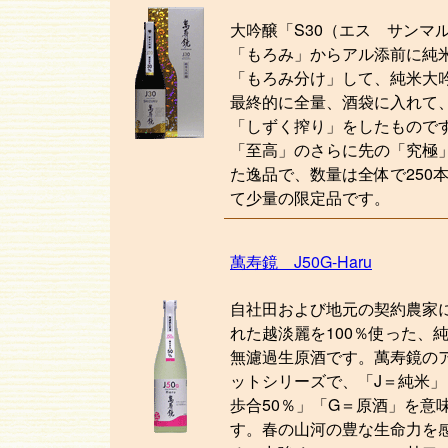
大吟醸「S30（エス サンマ
「もろみ」からアル添前に純
「もろみ分け」して、純米大
最終的に全量、酒袋に入れて
「しずく搾り」をしたもので
「至高」のさらに先の「究極
た逸品で、数量は全体で250
て少量の限定品です。
萬寿鏡 J50G-Haru
自社田および地元の契約農家
れた越淡麗を100％使った、
無濾過生原酒です。萬寿鏡の
ットシリーズで、「J＝純米」
歩合50％」「G＝原酒」を意
す。春の山河の豊な生命力を