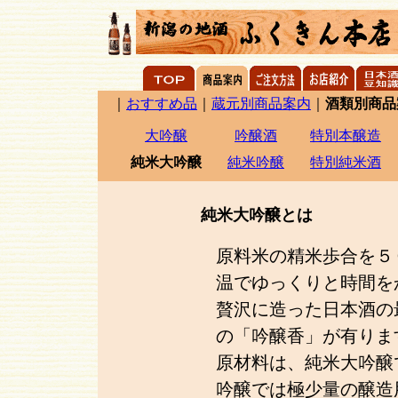
｜
おすすめ品
｜
蔵元別商品案内
｜
酒類別商品
大吟醸
吟醸酒
特別本醸造
純米大吟醸
純米吟醸
特別純米酒
純米大吟醸とは
原料米の精米歩合を５
温でゆっくりと時間を
贅沢に造った日本酒の
の「吟醸香」が有りま
原材料は、純米大吟醸
吟醸では極少量の醸造