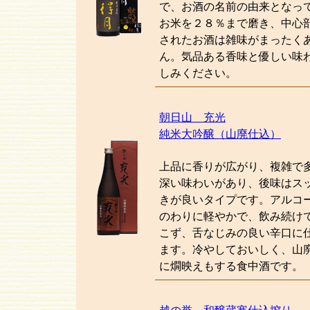
で、お酒の名前の由来となっ
お米を２８％まで磨き、中心
されたお酒は雑味がまったく
ん。気品ある香味と優しい味
しみください。
朝日山 充光
純米大吟醸（山廃仕込）
上品に香りが広がり、複雑で
深い味わいがあり、後味はス
きが良いタイプです。アルコー
のわりに軽やかで、飲み続け
こず、舌なじみの良い辛口に
ます。冷やしておいしく、山
に燗映えもする食中酒です。
越の誉 和醸蔵寒仕込搾り