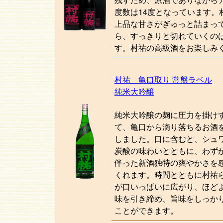
度数は14度となっています。
上品な甘さがぎゅっと詰まっ
ら、すっきりと切れていくの
す。村祐の高級酒をお楽しみ
村祐 亀口取り 常盤ラベル
純米大吟醸
純米大吟醸の麹に圧力を掛け
て、亀口から滴り落ちるお酒
しました。口に含むと、シュ
炭酸の味わいとともに、わず
伴った新酒独特の爽やかさを
くれます。時間とともに村祐
が口いっぱいに広がり、ほど
味を引き締め、旨味をしっか
ことができます。