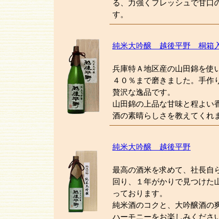
る、力強くフレッシュで甘口
す。
純米大吟醸 越後平野 桐箱
兵庫特Ａ地区産の山田錦を使
４０％まで磨きました。手作
贅沢な逸品です。
山田錦の上品な甘味と程よい
酒の素晴らしさを教えてくれ
純米大吟醸 越後平野
最高の酒米を求めて、社長自
回り、１年がかりで見つけた
っております。
純米酒のコクと、大吟醸酒の
ハーモニーをお楽しみくださ