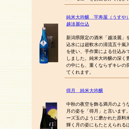
純米大吟醸 宇寿屋（うすや
越淡麗仕込
新潟県限定の酒米「越淡麗」
込水には超軟水の清流五十嵐
を使い、手作業による仕込み
しました。純米大吟醸の深く
の中にも、重くならずキレの
てくれます。
得月 純米大吟醸
中秋の夜空を飾る満月のよう
月の姿を「得月」と言います
ーズ玉のように磨かれた原料
輝く月の姿にもたとえられる